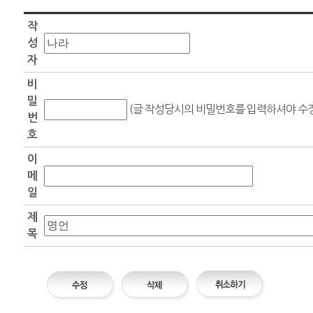
작
성
자
비
밀
(글 작성당시의 비밀번호를 입력하셔야 수정
번
호
이
메
일
제
목